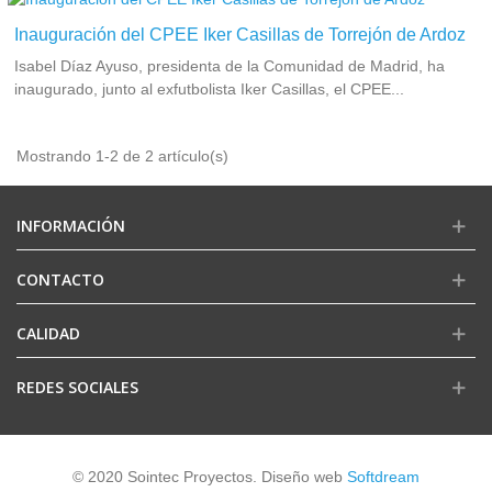
Inauguración del CPEE Iker Casillas de Torrejón de Ardoz
Isabel Díaz Ayuso, presidenta de la Comunidad de Madrid, ha
inaugurado, junto al exfutbolista Iker Casillas, el CPEE...
Mostrando 1-2 de 2 artículo(s)
INFORMACIÓN
CONTACTO
CALIDAD
REDES SOCIALES
© 2020 Sointec Proyectos. Diseño web
Softdream