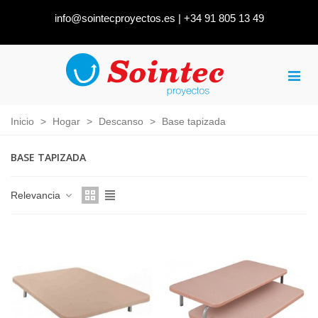
info@sointecproyectos.es
|
+34 91 805 13 49
Inicio
>
Hogar
>
Descanso
>
Base tapizada
BASE TAPIZADA
Relevancia