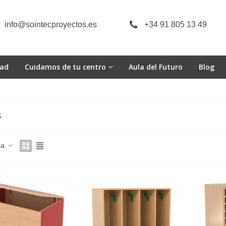
info@sointecproyectos.es
+34 91 805 13 49
dad
Cuidamos de tu centro
Aula del Futuro
Blog
S
ia