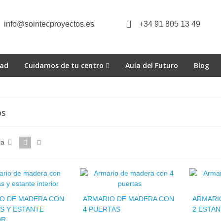
info@sointecproyectos.es
+34 91 805 13 49
dad
Cuidamos de tu centro
Aula del Futuro
Blog
OS
ia
O DE MADERA CON
ARMARIO DE MADERA CON
ARMARI
S Y ESTANTE
4 PUERTAS
2 ESTA
OR