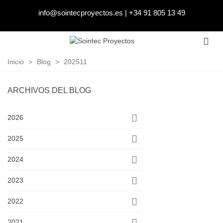
info@sointecproyectos.es
|
+34 91 805 13 49
Inicio
>
Blog
>
202511
ARCHIVOS DEL BLOG
2026
2025
2024
2023
2022
2021