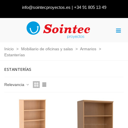
info@sointecproyectos.es
|
+34 91 805 13 49
Inicio
>
Mobiliario de oficinas y salas
>
Armarios
>
Estanterías
ESTANTERÍAS
Relevancia