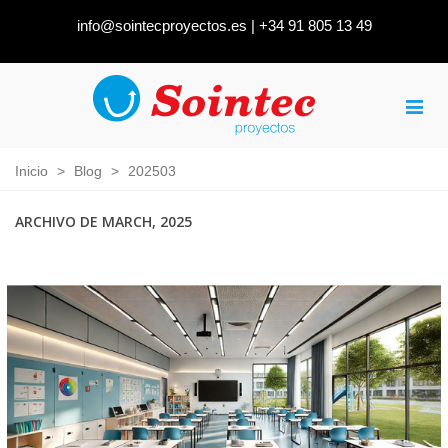
info@sointecproyectos.es
|
+34 91 805 13 49
Inicio
>
Blog
>
202503
ARCHIVO DE MARCH, 2025