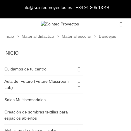
info@sointecproyectos.es
|
+34 91 805 13 49
Inicio
>
Material didáctico
>
Material escolar
>
Bandejas
INICIO
Cuidamos de tu centro
Aula del Futuro (Future Classroom
Lab)
Salas Multisensoriales
Creación de sombras textiles para
espacios abiertos
Mobiliario de oficinas y salas