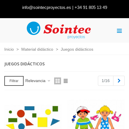
info@sointecproyectos.es
|
+34 91 805 13 49
Inicio
>
Material didáctico
>
Juegos didácticos
JUEGOS DIDÁCTICOS
Sigu
Relevancia
1/16
Filtrar