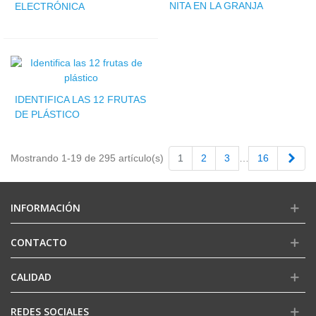
NITA EN LA GRANJA
ELECTRÓNICA
IDENTIFICA LAS 12 FRUTAS
DE PLÁSTICO
Sigu
Mostrando 1-19 de 295 artículo(s)
1
2
3
…
16
INFORMACIÓN
CONTACTO
CALIDAD
REDES SOCIALES