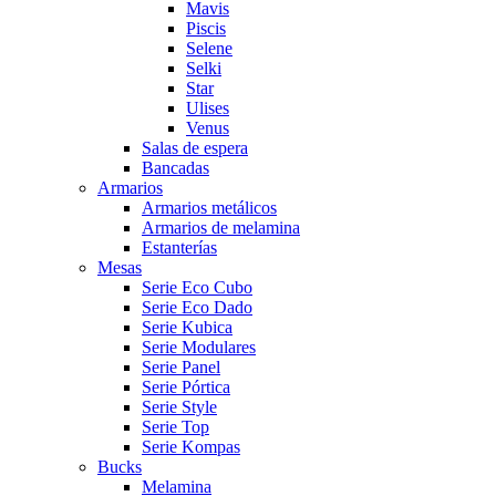
Mavis
Piscis
Selene
Selki
Star
Ulises
Venus
Salas de espera
Bancadas
Armarios
Armarios metálicos
Armarios de melamina
Estanterías
Mesas
Serie Eco Cubo
Serie Eco Dado
Serie Kubica
Serie Modulares
Serie Panel
Serie Pórtica
Serie Style
Serie Top
Serie Kompas
Bucks
Melamina