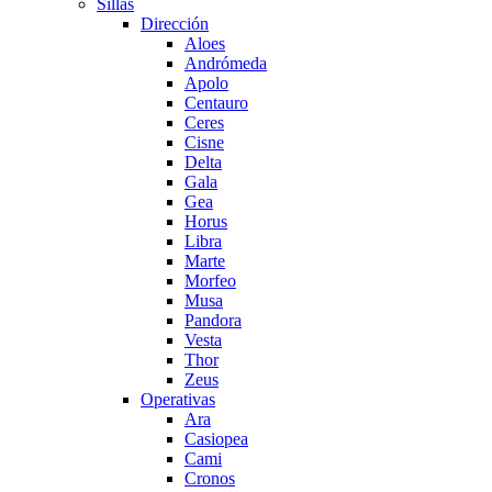
Sillas
Dirección
Aloes
Andrómeda
Apolo
Centauro
Ceres
Cisne
Delta
Gala
Gea
Horus
Libra
Marte
Morfeo
Musa
Pandora
Vesta
Thor
Zeus
Operativas
Ara
Casiopea
Cami
Cronos