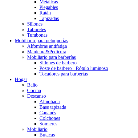
Metálicas
Plegables
Ratán
Tapizadas
Sillones
Taburetes
Tumbonas
Mobiliario para peluquerías
Alfombras antifatiga
Manicura&Pedicura
Mobiliario para barberías
Sillones de barbero
Poste de barbero - Rótulo luminoso
Tocadores para barberías
Hogar
Baño
Cocina
Descanso
Almohada
Base tapizada
Canapés
Colchones
Somieres
Mobiliario
Butacas