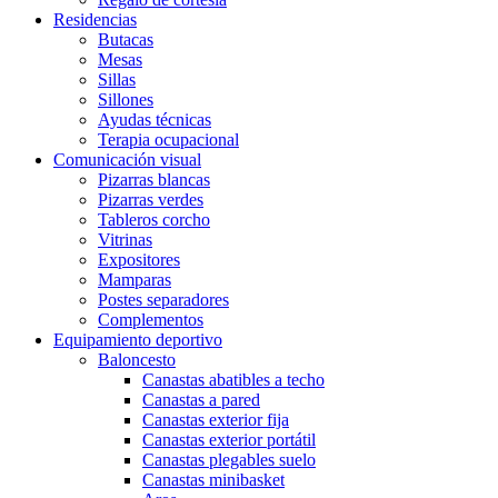
Residencias
Butacas
Mesas
Sillas
Sillones
Ayudas técnicas
Terapia ocupacional
Comunicación visual
Pizarras blancas
Pizarras verdes
Tableros corcho
Vitrinas
Expositores
Mamparas
Postes separadores
Complementos
Equipamiento deportivo
Baloncesto
Canastas abatibles a techo
Canastas a pared
Canastas exterior fija
Canastas exterior portátil
Canastas plegables suelo
Canastas minibasket