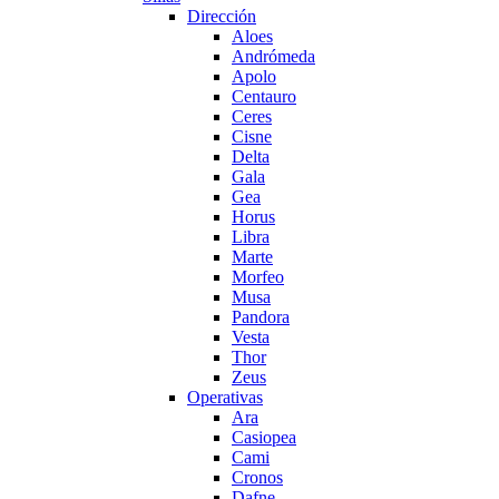
Dirección
Aloes
Andrómeda
Apolo
Centauro
Ceres
Cisne
Delta
Gala
Gea
Horus
Libra
Marte
Morfeo
Musa
Pandora
Vesta
Thor
Zeus
Operativas
Ara
Casiopea
Cami
Cronos
Dafne