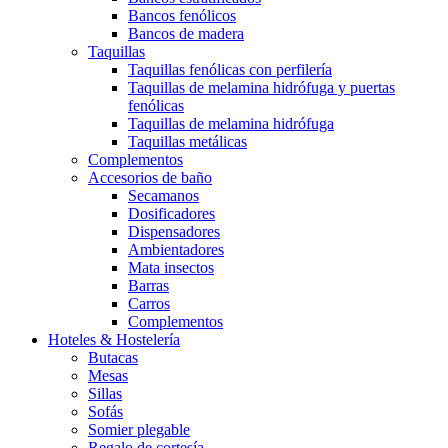
Bancos fenólicos
Bancos de madera
Taquillas
Taquillas fenólicas con perfilería
Taquillas de melamina hidrófuga y puertas
fenólicas
Taquillas de melamina hidrófuga
Taquillas metálicas
Complementos
Accesorios de baño
Secamanos
Dosificadores
Dispensadores
Ambientadores
Mata insectos
Barras
Carros
Complementos
Hoteles & Hostelería
Butacas
Mesas
Sillas
Sofás
Somier plegable
Regalo de cortesía