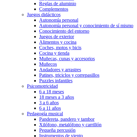
Reglas de aluminio
Complementos
Juegos didácticos
Autonomía personal
Autonomía personal y conocimiento de sí mismo
Conocimiento del entorno
Juegos de exterior
Alimentos y cocina
Coches, motos y bicis
Cocina y tienda
Muñecas, cunas y accesorios
Muñecos
Andadores y arrastres
Patines, triciclos y correpasillos
Puzzles infantiles
Psicomotricidad
6 a 18 meses
18 meses a 3 años
3 a 6 años
6 a 11 años
Pedagogía musical
Pandereta, pandero y tambor
Xilófono, metalófono y carrillón
Pequeña percusión
Instrumentos de viento