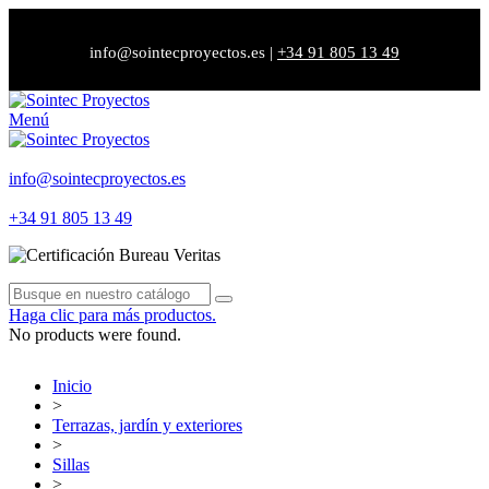
info@sointecproyectos.es
|
+34 91 805 13 49
Menú
info@sointecproyectos.es
+34 91 805 13 49
Haga clic para más productos.
No products were found.
Inicio
>
Terrazas, jardín y exteriores
>
Sillas
>