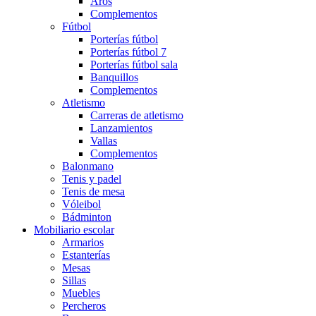
Aros
Complementos
Fútbol
Porterías fútbol
Porterías fútbol 7
Porterías fútbol sala
Banquillos
Complementos
Atletismo
Carreras de atletismo
Lanzamientos
Vallas
Complementos
Balonmano
Tenis y padel
Tenis de mesa
Vóleibol
Bádminton
Mobiliario escolar
Armarios
Estanterías
Mesas
Sillas
Muebles
Percheros