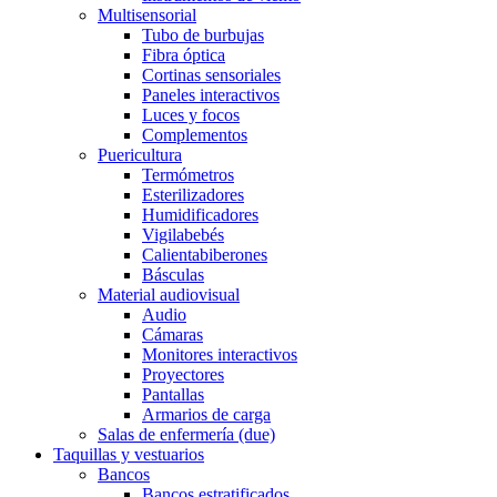
Multisensorial
Tubo de burbujas
Fibra óptica
Cortinas sensoriales
Paneles interactivos
Luces y focos
Complementos
Puericultura
Termómetros
Esterilizadores
Humidificadores
Vigilabebés
Calientabiberones
Básculas
Material audiovisual
Audio
Cámaras
Monitores interactivos
Proyectores
Pantallas
Armarios de carga
Salas de enfermería (due)
Taquillas y vestuarios
Bancos
Bancos estratificados