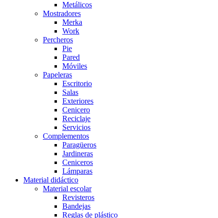
Metálicos
Mostradores
Merka
Work
Percheros
Pie
Pared
Móviles
Papeleras
Escritorio
Salas
Exteriores
Cenicero
Reciclaje
Servicios
Complementos
Paragüeros
Jardineras
Ceniceros
Lámparas
Material didáctico
Material escolar
Revisteros
Bandejas
Reglas de plástico