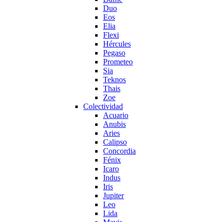
Duo
Eos
Elia
Flexi
Hércules
Pegaso
Prometeo
Sia
Teknos
Thais
Zoe
Colectividad
Acuario
Anubis
Aries
Calipso
Concordia
Fénix
Icaro
Indus
Iris
Jupiter
Leo
Lida