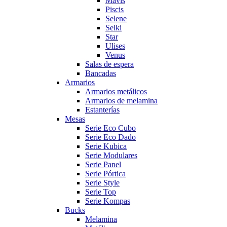
Mavis
Piscis
Selene
Selki
Star
Ulises
Venus
Salas de espera
Bancadas
Armarios
Armarios metálicos
Armarios de melamina
Estanterías
Mesas
Serie Eco Cubo
Serie Eco Dado
Serie Kubica
Serie Modulares
Serie Panel
Serie Pórtica
Serie Style
Serie Top
Serie Kompas
Bucks
Melamina