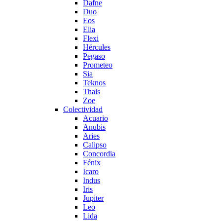
Dafne
Duo
Eos
Elia
Flexi
Hércules
Pegaso
Prometeo
Sia
Teknos
Thais
Zoe
Colectividad
Acuario
Anubis
Aries
Calipso
Concordia
Fénix
Icaro
Indus
Iris
Jupiter
Leo
Lida