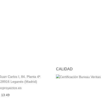
CALIDAD
uan Carlos I, 84. Planta 4ª.
. 28916 Leganés (Madrid)
ecproyectos.es
 13 49