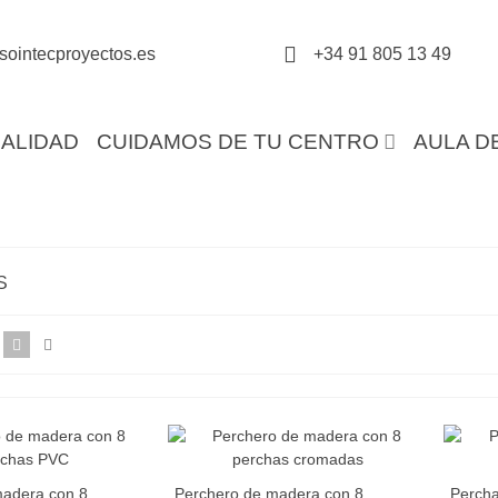
sointecproyectos.es
+34 91 805 13 49
ALIDAD
CUIDAMOS DE TU CENTRO
AULA D
S
madera con 8
Perchero de madera con 8
Percha