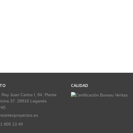
TO
CALIDAD
 Rey Juan Carlos I, 84. Planta
ficina 37. 28916 Leganés
id)
sointecproyectos.es
1 805 13 49