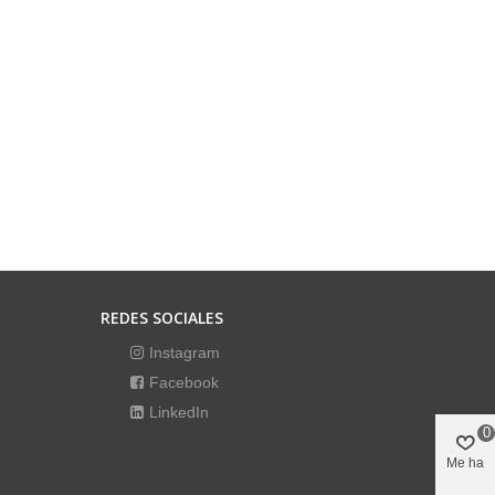
REDES SOCIALES
Instagram
Facebook
LinkedIn
0
Me ha
gustado