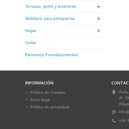
Terrazas, jardín y exteriores
Mobiliario para peluquerías
Hogar
Outlet
Elementos Fonoabsorbentes
INFORMACIÓN
CONTAC
Avda.
Política de Cookies
4ª. O
Aviso legal
(Madr
Política de privacidad
info@
+34 9