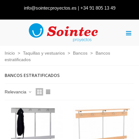
info@sointecproyectos.es
|
+34 91 805 13 49
Inicio
>
Taquillas y vestuarios
>
Bancos
>
Bancos
estratificados
BANCOS ESTRATIFICADOS
Relevancia