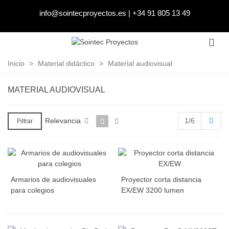
info@sointecproyectos.es
|
+34 91 805 13 49
Inicio
>
Material didáctico
>
Material audiovisual
MATERIAL AUDIOVISUAL
Sigu
Relevancia
1/6
Filtrar
Armarios de audiovisuales
Proyector corta distancia
para colegios
EX/EW 3200 lumen