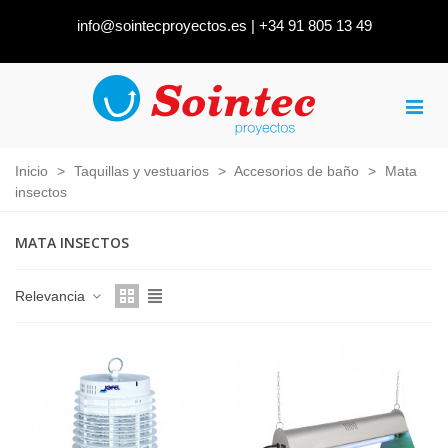
info@sointecproyectos.es
|
+34 91 805 13 49
Inicio
>
Taquillas y vestuarios
>
Accesorios de baño
>
Mata
insectos
MATA INSECTOS
Relevancia