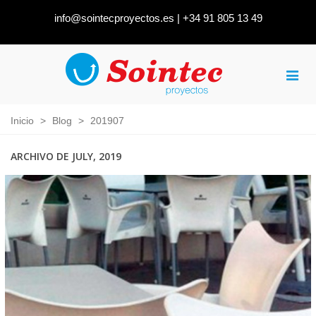
info@sointecproyectos.es
|
+34 91 805 13 49
Inicio
>
Blog
>
201907
ARCHIVO DE JULY, 2019