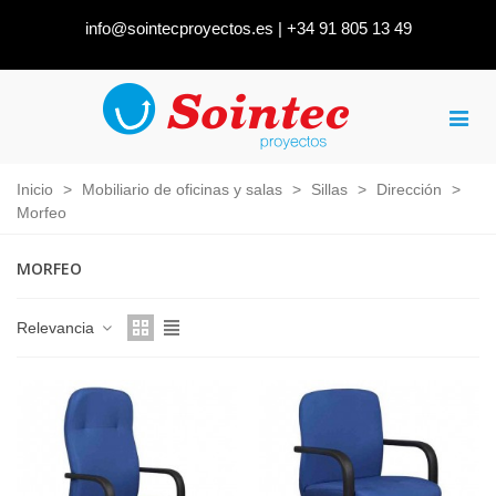
info@sointecproyectos.es
|
+34 91 805 13 49
Inicio
>
Mobiliario de oficinas y salas
>
Sillas
>
Dirección
>
Morfeo
MORFEO
Relevancia