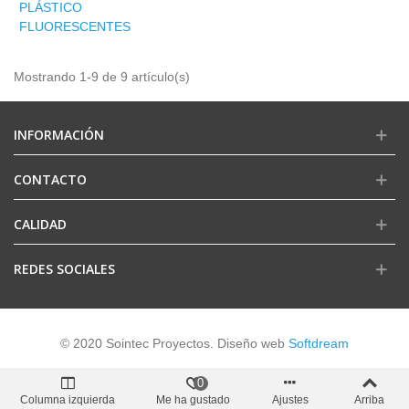
PLÁSTICO
FLUORESCENTES
Mostrando 1-9 de 9 artículo(s)
INFORMACIÓN
CONTACTO
CALIDAD
REDES SOCIALES
© 2020 Sointec Proyectos. Diseño web
Softdream
0
Columna izquierda
Me ha gustado
Ajustes
Arriba