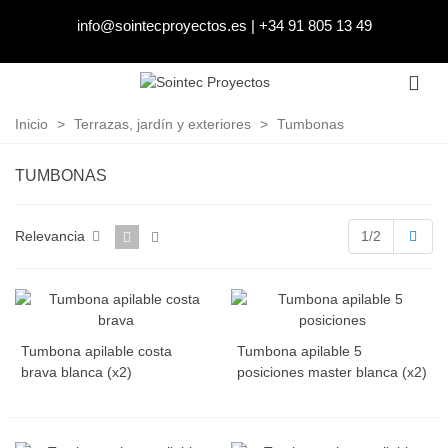
info@sointecproyectos.es
|
+34 91 805 13 49
Inicio
>
Terrazas, jardín y exteriores
>
Tumbonas
TUMBONAS
Sigu
Relevancia
1/2
Tumbona apilable costa
Tumbona apilable 5
brava blanca (x2)
posiciones master blanca (x2)