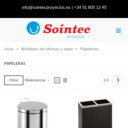
info@sointecproyectos.es
|
+34 91 805 13 49
Inicio
>
Mobiliario de oficinas y salas
>
Papeleras
PAPELERAS
Sigu
Relevancia
1/4
Filtrar