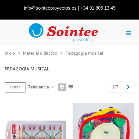
info@sointecproyectos.es
|
+34 91 805 13 49
Inicio
>
Material didáctico
>
Pedagogía musical
PEDAGOGÍA MUSICAL
Sigu
Relevancia
1/7
Filtrar