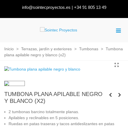
info@sointecproyectos.es
|
+34 91 805 13 49
Inicio
>
Terrazas, jardín y exteriores
>
Tumbonas
>
Tumbona
plana apilable negro y blanco (x2)
TUMBONA PLANA APILABLE NEGRO
Y BLANCO (X2)
2 tumbonas barcino totalmente planas.
Apilables y reclinables en 5 posiciones.
Ruedas en patas traseras y tacos antideslizantes en patas