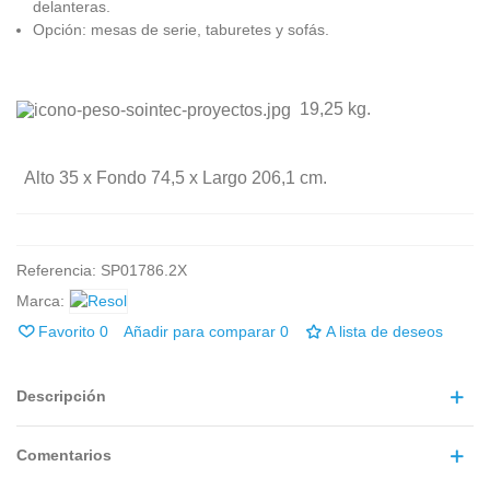
delanteras.
Opción: mesas de serie, taburetes y sofás.
19,25 kg.
Alto
3
5
x
Fondo
74,5
x
Largo
206,1
cm.
Referencia:
SP01786.2X
Marca:
Favorito
0
Añadir para comparar
0
A lista de deseos
Descripción
Comentarios