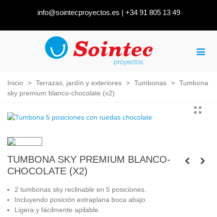
info@sointecproyectos.es
|
+34 91 805 13 49
Inicio
>
Terrazas, jardín y exteriores
>
Tumbonas
>
Tumbona
sky premium blanco-chocolate (x2)
TUMBONA SKY PREMIUM BLANCO-
CHOCOLATE (X2)
2 tumbonas sky reclinable en 5 posiciones.
Incluyendo posición extraplana boca abajo.
Ligera y fácilmente apilable.