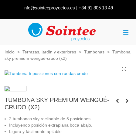
info@sointecproyectos.es
|
+34 91 805 13 49
Inicio
>
Terrazas, jardín y exteriores
>
Tumbonas
>
Tumbona
sky premium wengué-crudo (x2)
TUMBONA SKY PREMIUM WENGUÉ-
CRUDO (X2)
2 tumbonas sky reclinable de 5 posiciones.
Incluyendo posición extraplana boca abajo.
Ligera y fácilmente apilable.