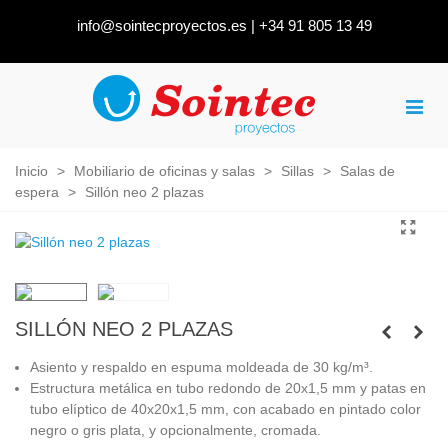
info@sointecproyectos.es
|
+34 91 805 13 49
Inicio
>
Mobiliario de oficinas y salas
>
Sillas
>
Salas de
espera
>
Sillón neo 2 plazas
SILLÓN NEO 2 PLAZAS
Asiento y respaldo en espuma moldeada de 30 kg/m³.
Estructura metálica en tubo redondo de 20x1,5 mm y patas en
tubo elíptico de 40x20x1,5 mm, con acabado en pintado color
negro o gris plata, y opcionalmente, cromada.