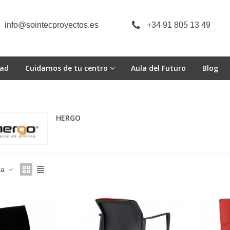
info@sointecproyectos.es
+34 91 805 13 49
dad
Cuidamos de tu centro
Aula del Futuro
Blog
HERGO
ia