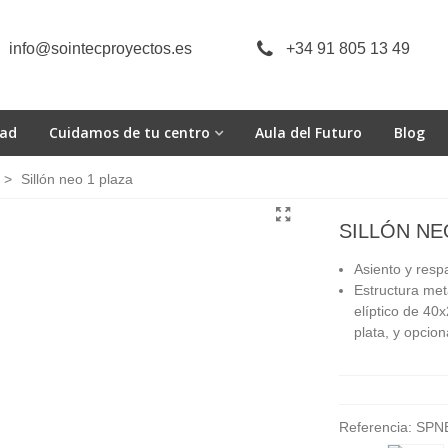
info@sointecproyectos.es
+34 91 805 13 49
dad
Cuidamos de tu centro
Aula del Futuro
Blog
>
Sillón neo 1 plaza
SILLÓN NE
Asiento y res
Estructura met
elíptico de 40
plata, y opcio
Referencia:
SPN