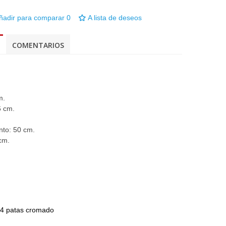
ñadir para comparar
0
A lista de deseos
COMENTARIOS
m.
6 cm.
nto: 50 cm.
cm.
 4 patas cromado