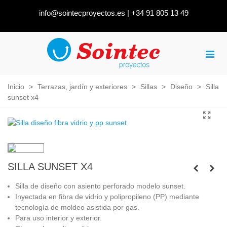
info@sointecproyectos.es
|
+34 91 805 13 49
Inicio
>
Terrazas, jardín y exteriores
>
Sillas
>
Diseño
>
Silla
sunset x4
SILLA SUNSET X4
Silla de diseño con asiento perforado modelo sunset.
Inyectada en fibra de vidrio y polipropileno (PP) mediante
tecnología de moldeo asistida por gas.
Para uso interior y exterior.