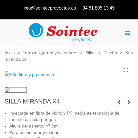
info@sointecproyectos.es
|
+34 91 805 13 49
Inicio
>
Terrazas, jardín y exteriores
>
Sillas
>
Diseño
>
Silla
miranda x4
SILLA MIRANDA X4
Inyectada en fibra de vidrio y PP mediante tecnología de
moldeo asistida por gas.
Altura del asiento: 47 cm.
Para uso interior y exterior.