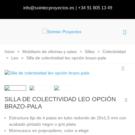
info@sointecproyectos.es
|
+34 91 805 13 49
Inicio
>
Mobiliario de oficinas y salas
>
Sillas
>
Colectividad
>
Leo
>
Silla de colectividad leo opción brazo-pala
SILLA DE COLECTIVIDAD LEO OPCIÓN
BRAZO-PALA
Estructura fija de 4 patas en tubo redondo de 20x1,5 mm con
acabado pintado negro o gris plata.
Monocasco en poipropileno, color a elegir.