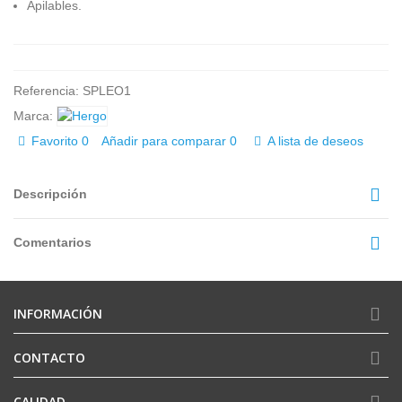
Apilables.
Referencia:
SPLEO1
Marca:
Favorito
0
Añadir para comparar
0
A lista de deseos
Descripción
Comentarios
INFORMACIÓN
CONTACTO
CALIDAD