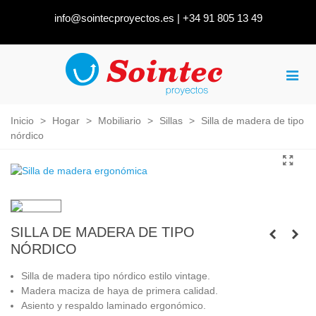
info@sointecproyectos.es
|
+34 91 805 13 49
Inicio
>
Hogar
>
Mobiliario
>
Sillas
>
Silla de madera de tipo
nórdico
SILLA DE MADERA DE TIPO
NÓRDICO
Silla de madera tipo nórdico estilo vintage.
Madera maciza de haya de primera calidad.
Asiento y respaldo laminado ergonómico.