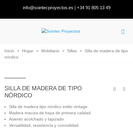
info@sointecproyectos.es
|
+34 91 805 13 49
Inicio
>
Hogar
>
Mobiliario
>
Sillas
>
Silla de madera de tipo
nórdico
SILLA DE MADERA DE TIPO
NÓRDICO
Silla de madera tipo nórdico estilo vintage.
Madera maciza de haya de primera calidad.
Asiento acolchado y tapizado.
Versatilidad, resistencia y comodidad.