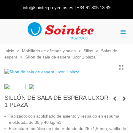
info@sointecproyectos.es
|
+34 91 805 13 49
Inicio
>
Mobiliario de oficinas y salas
>
Sillas
>
Salas de
espera
>
Sillón de sala de espera luxor 1 plaza
SILLÓN DE SALA DE ESPERA LUXOR
1 PLAZA
Tapizado; con acolchado de asiento y respaldo en espuma
moldeada de 35 y 40 kg/m3.
Estructura metálica en tubo redondo de 25 x1,5 mm, varilla de