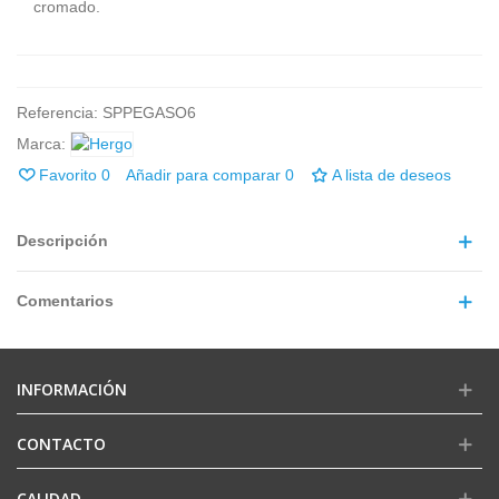
cromado.
Referencia:
SPPEGASO6
Marca:
Favorito
0
Añadir para comparar
0
A lista de deseos
Descripción
Comentarios
INFORMACIÓN
CONTACTO
CALIDAD