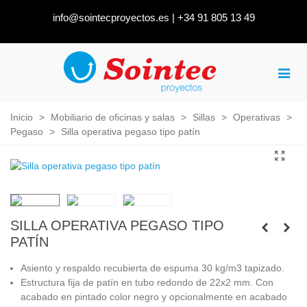
info@sointecproyectos.es
|
+34 91 805 13 49
Inicio
>
Mobiliario de oficinas y salas
>
Sillas
>
Operativas
>
Pegaso
>
Silla operativa pegaso tipo patín
SILLA OPERATIVA PEGASO TIPO
PATÍN
Asiento y respaldo recubierta de espuma 30 kg/m3 tapizado.
Estructura fija de patín en tubo redondo de 22x2 mm. Con
acabado en pintado color negro y opcionalmente en acabado