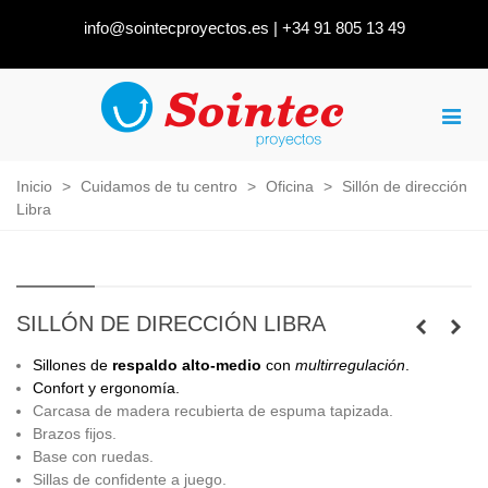
info@sointecproyectos.es
|
+34 91 805 13 49
Inicio
>
Cuidamos de tu centro
>
Oficina
>
Sillón de dirección
Libra
SILLÓN DE DIRECCIÓN LIBRA
Sillones
de
respaldo alto-medio
con
multirregulación
.
Confort y ergonomía.
Carcasa de madera recubierta de espuma tapizada.
Brazos fijos.
Base con ruedas.
Sillas de confidente a juego.