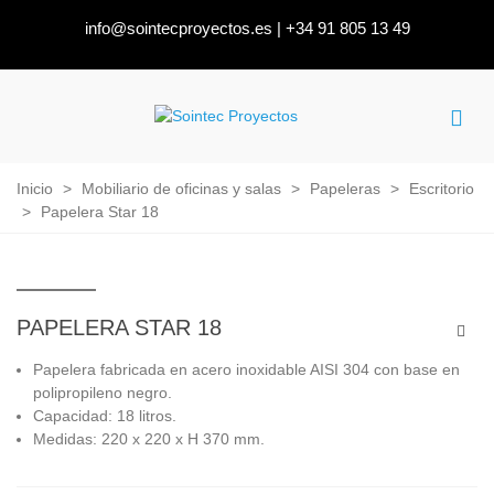
info@sointecproyectos.es
|
+34 91 805 13 49
Inicio
>
Mobiliario de oficinas y salas
>
Papeleras
>
Escritorio
>
Papelera Star 18
PAPELERA STAR 18
Papelera fabricada en acero inoxidable AISI 304 con base en
polipropileno negro.
Capacidad: 18 litros.
Medidas: 220 x 220 x H 370 mm.