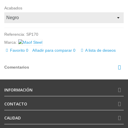
Acabados
Referencia:
SP170
Marca:
Favorito
0
Añadir para comparar
0
A lista de deseos
Comentarios
INFORMACIÓN
CONTACTO
CALIDAD