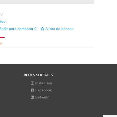
70
ñadir para comparar
0
A lista de deseos
S
REDES SOCIALES
Instagram
Facebook
LinkedIn