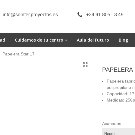
info@sointecproyectos.es
+34 91 805 13 49
dad
Cuidamos de tu centro
Aula del Futuro
Blog
Papelera Star 17
PAPELERA 
Papelera fabri
polipropileno 
Capacidad: 17 l
Medidas: 250ø
Acabados