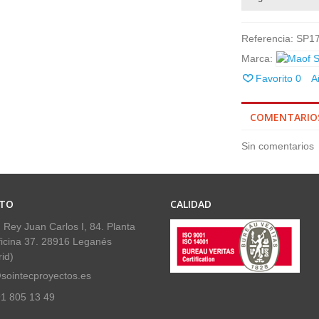
Referencia:
SP1
Marca:
Favorito
0
A
COMENTARIO
Sin comentarios
TO
CALIDAD
 Rey Juan Carlos I, 84. Planta
ficina 37. 28916 Leganés
id)
sointecproyectos.es
1 805 13 49