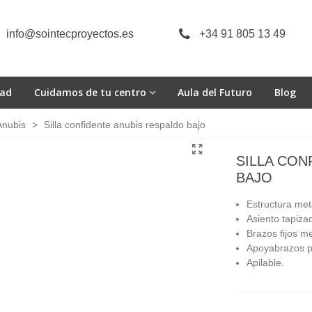
info@sointecproyectos.es
+34 91 805 13 49
dad
Cuidamos de tu centro
Aula del Futuro
Blog
Anubis
>
Silla confidente anubis respaldo bajo
SILLA CON
BAJO
Estructura met
Asiento tapiza
Brazos fijos m
Apoyabrazos po
Apilable.