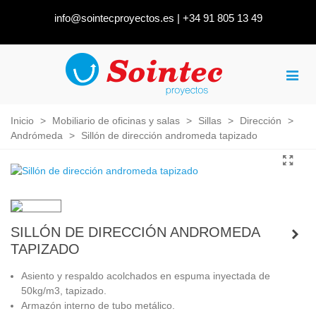
info@sointecproyectos.es
|
+34 91 805 13 49
Inicio
>
Mobiliario de oficinas y salas
>
Sillas
>
Dirección
>
Andrómeda
>
Sillón de dirección andromeda tapizado
SILLÓN DE DIRECCIÓN ANDROMEDA
TAPIZADO
Asiento y respaldo acolchados en espuma inyectada de
50kg/m3, tapizado.
Armazón interno de tubo metálico.