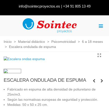
info@sointecproyectos.es
|
+34 91 805 13 49
Inicio
>
Material didáctico
>
Psicomotricidad
>
6 a 18 meses
>
Escalera ondulada de espuma
ESCALERA ONDULADA DE ESPUMA
Fabricado en espuma de alta densidad de poliuretano de
25m/m3.
Según las normativas europeas de seguridad y protección.
Medidas: 50 x 50 x 25 cm.