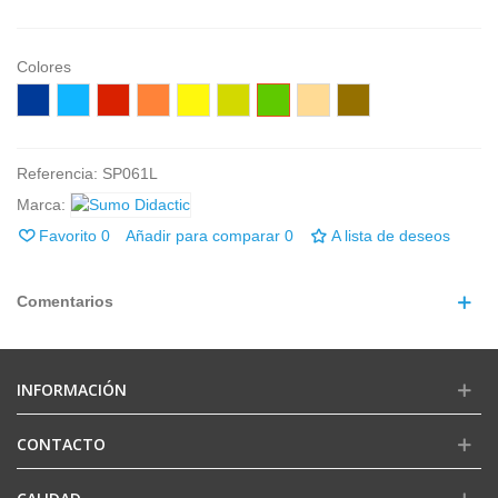
Colores
Azúl
Celeste
Rojo
Naranja
Amarillo
Pistacho
Verde
Crema
Marrón
Referencia:
SP061L
Marca:
Favorito
0
Añadir para comparar
0
A lista de deseos
Comentarios
INFORMACIÓN
CONTACTO