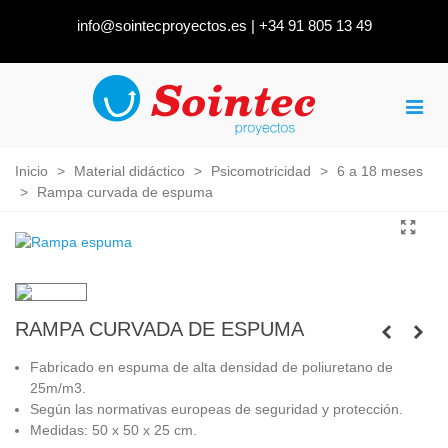
info@sointecproyectos.es
|
+34 91 805 13 49
Inicio
>
Material didáctico
>
Psicomotricidad
>
6 a 18 meses
>
Rampa curvada de espuma
RAMPA CURVADA DE ESPUMA
Fabricado en espuma de alta densidad de poliuretano de
25m/m3.
Según las normativas europeas de seguridad y protección.
Medidas: 50 x 50 x 25 cm.