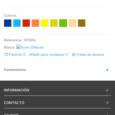
Colores
Azúl
Celeste
Rojo
Naranja
Amarillo
Pistacho
Verde
Crema
Marrón
Referencia:
SP065L
Marca:
Favorito
0
Añadir para comparar
0
A lista de deseos
Comentarios
INFORMACIÓN
CONTACTO