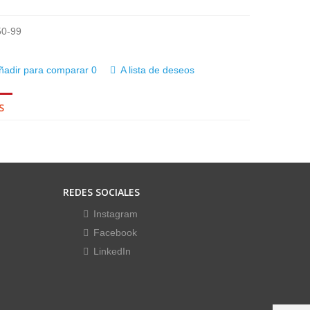
0-99
ñadir para comparar
0
A lista de deseos
S
REDES SOCIALES
Instagram
Facebook
LinkedIn