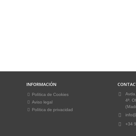
INFORMACIÓN
CONTAC
Avda.
Política de Cookies
4ª. O
Aviso legal
(Madr
Política de privacidad
info@
+34 9