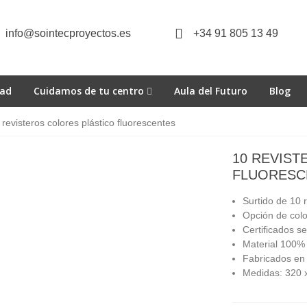
info@sointecproyectos.es
+34 91 805 13 49
dad
Cuidamos de tu centro
Aula del Futuro
Blog
 revisteros colores plástico fluorescentes
10 REVIST
FLUORESC
Surtido de 10 r
Opción de colo
Certificados 
Material 100% 
Fabricados en 
Medidas: 320 