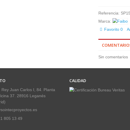
Referencia:
SP15
Marca:
Favorito
0
A
COMENTARIO
Sin comentarios
TO
CALIDAD
 Rey Juan Carlos I, 84. Planta
ficina 37. 28916 Leganés
id)
sointecproyectos.es
1 805 13 49