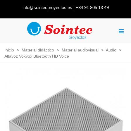
info@sointecproyectos.es
|
+34 91 805 13 49
Inicio
>
Material didáctico
>
Material audiovisual
>
Audio
>
Altavoz Voxvox Bluetooth HD Voice