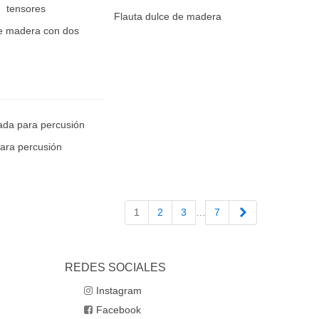
Flauta dulce de madera
 madera con dos
ara percusión
Siguiente
1
2
3
…
7
REDES SOCIALES
Instagram
Facebook