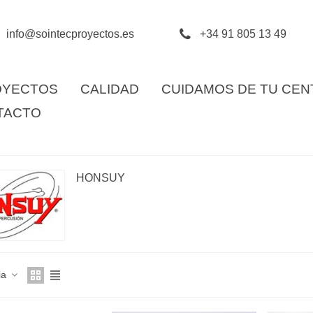
info@sointecproyectos.es
+34 91 805 13 49
OYECTOS
CALIDAD
CUIDAMOS DE TU CE
TACTO
HONSUY
ia