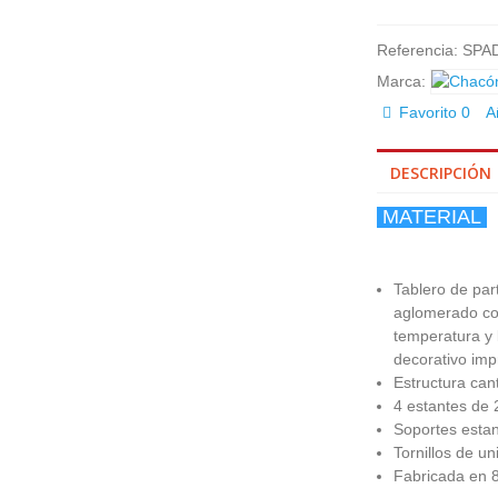
Referencia:
SPA
Marca:
Favorito
0
A
DESCRIPCIÓN
MATERIAL
Tablero de par
aglomerado con
temperatura y 
decorativo im
Estructura can
4 estantes de
Soportes estan
Tornillos de u
Fabricada en 8