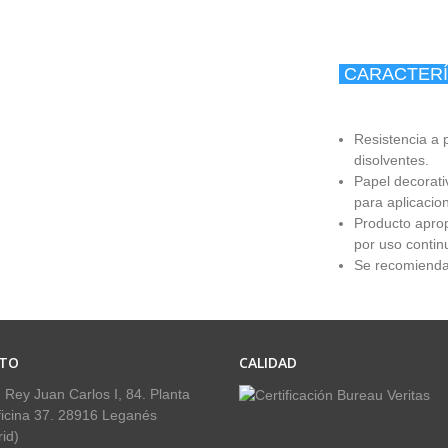
CARACTERÍ
Resistencia a 
disolventes.
Papel decorati
para aplicacion
Producto aprop
por uso contin
Se recomienda 
TO
CALIDAD
 Rey Juan Carlos I, 84. Planta
ficina 37. 28916 Leganés
id)