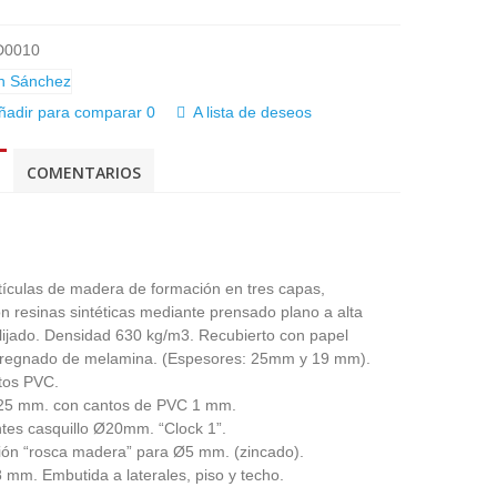
D0010
ñadir para comparar
0
A lista de deseos
COMENTARIOS
tículas de madera de formación en tres capas,
 resinas sintéticas mediante prensado plano a alta
lijado. Densidad 630 kg/m3. Recubierto con papel
pregnado de melamina. (Espesores: 25mm y 19 mm).
tos PVC.
 25 mm. con cantos de PVC 1 mm.
tes casquillo Ø20mm. “Clock 1”.
nión “rosca madera” para Ø5 mm. (zincado).
 mm. Embutida a laterales, piso y techo.