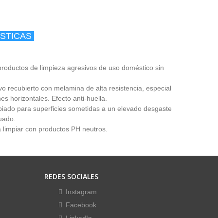
STICAS
productos de limpieza agresivos de uso doméstico sin
vo recubierto con melamina de alta resistencia, especial
es horizontales. Efecto anti‐huella.
iado para superficies sometidas a un elevado desgaste
uado.
limpiar con productos PH neutros.
REDES SOCIALES
Instagram
Facebook