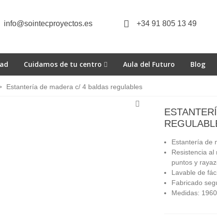
info@sointecproyectos.es
+34 91 805 13 49
dad
Cuidamos de tu centro
Aula del Futuro
Blog
>
Estantería de madera c/ 4 baldas regulables
ESTANTERÍ
REGULABL
Estantería de
Resistencia al
puntos y rayaz
Lavable de fác
Fabricado seg
Medidas: 1960 