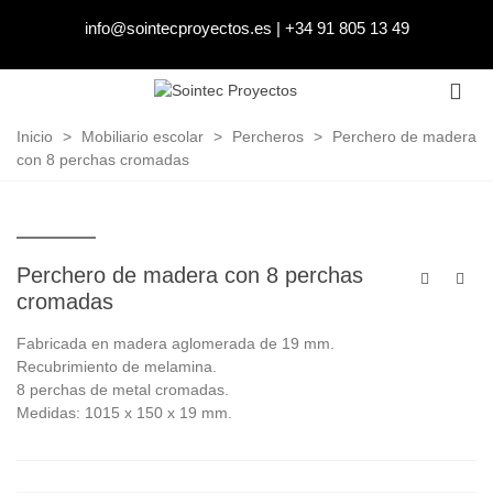
info@sointecproyectos.es
|
+34 91 805 13 49
Inicio
>
Mobiliario escolar
>
Percheros
>
Perchero de madera
con 8 perchas cromadas
Perchero de madera con 8 perchas
cromadas
Fabricada en madera aglomerada de 19 mm.
Recubrimiento de melamina.
8 perchas de metal cromadas.
Medidas: 1015 x 150 x 19 mm.