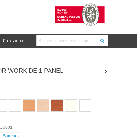
Contacto
R WORK DE 1 PANEL
ble
Wengué
Haya
Arce
Cerezo
Blanco
Arena
2451
M2455
H1582
H1733
W980
U113
O0001