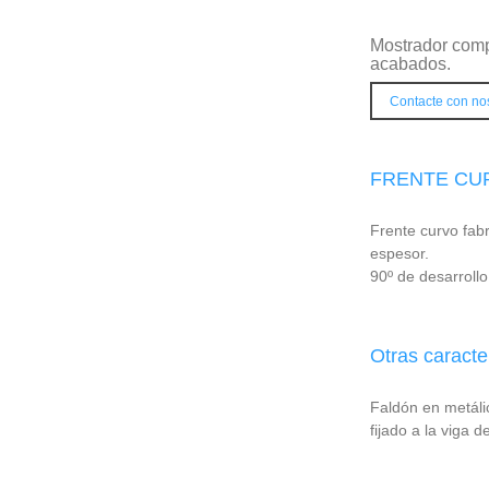
Mostrador comp
acabados.
Contacte con no
FRENTE CU
Frente curvo fab
espesor.
90º de desarrollo
Otras caracte
Faldón en metáli
fijado a la viga 