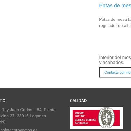
Patas de me
Patas de mesa f
regulador de altu
Interior del mo
y acabados.
Contacte con no
TO
CALIDAD
 Rey Juan Carlos I, 84. Planta
ficina 37. 28916 Leganés
id)
sointecproyectos.es