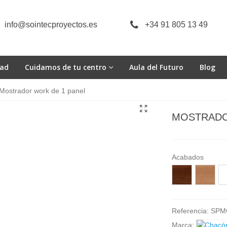
info@sointecproyectos.es
+34 91 805 13 49
dad
Cuidamos de tu centro
Aula del Futuro
Blog
Mostrador work de 1 panel
MOSTRADO
Acabados
Acacia
Acacia
Ro
choco
suave
M
Referencia:
SPM
Marca: