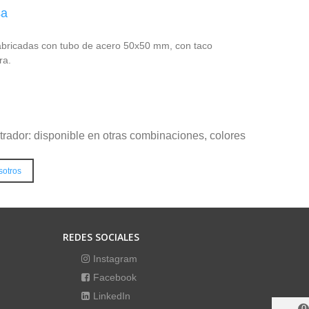
sa
abricadas con tubo de acero 50x50 mm, con taco
ra.
strador: disponible en otras combinaciones, colores
sotros
REDES SOCIALES
Instagram
Facebook
LinkedIn
0