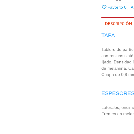
Favorito
0
A
DESCRIPCIÓN
TAPA
Tablero de partí
con resinas sint
lijado. Densidad
de melamina. Ca
Chapa de 0,8 mm 
ESPESORE
Laterales, encim
Frentes en mela