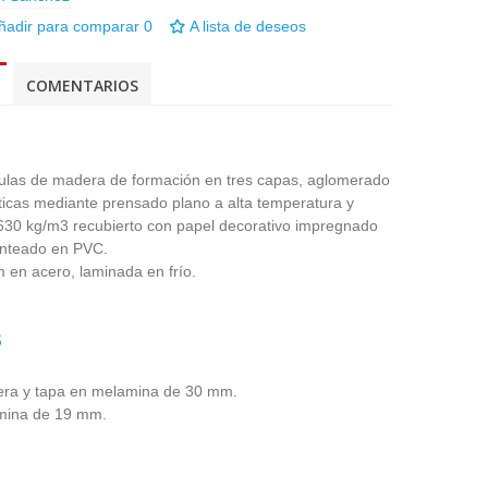
ñadir para comparar
0
A lista de deseos
COMENTARIOS
culas de madera de formación en tres capas, aglomerado
éticas mediante prensado plano a alta temperatura y
 630 kg/m3 recubierto con papel decorativo impregnado
nteado en PVC.
en acero, laminada en frío.
S
era y tapa en melamina de 30 mm.
mina de 19 mm.