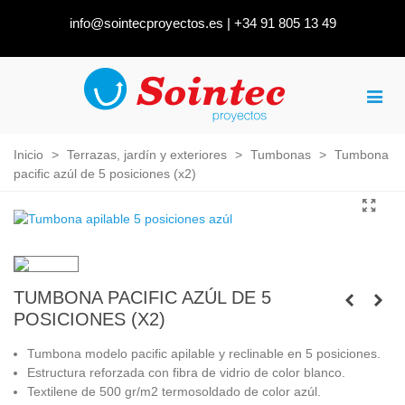
info@sointecproyectos.es
|
+34 91 805 13 49
Inicio
>
Terrazas, jardín y exteriores
>
Tumbonas
>
Tumbona
pacific azúl de 5 posiciones (x2)
TUMBONA PACIFIC AZÚL DE 5
POSICIONES (X2)
Tumbona modelo pacific apilable y reclinable en 5 posiciones.
Estructura reforzada con fibra de vidrio de color blanco.
Textilene de 500 gr/m2 termosoldado de color azúl.