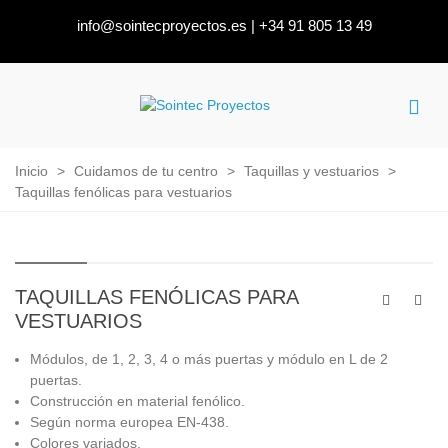
info@sointecproyectos.es
|
+34 91 805 13 49
Inicio
>
Cuidamos de tu centro
>
Taquillas y vestuarios
>
Taquillas fenólicas para vestuarios
TAQUILLAS FENÓLICAS PARA
VESTUARIOS
Módulos, de 1, 2, 3, 4 o más puertas y módulo en L de 2
puertas.
Construcción en material fenólico.
Según norma europea EN‐438.
Colores variados.