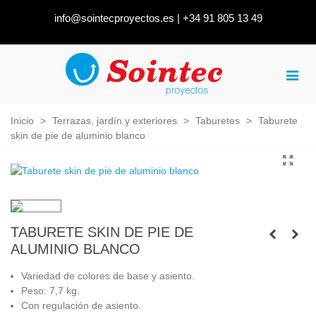
info@sointecproyectos.es
|
+34 91 805 13 49
Inicio
>
Terrazas, jardín y exteriores
>
Taburetes
>
Taburete
skin de pie de aluminio blanco
TABURETE SKIN DE PIE DE
ALUMINIO BLANCO
Variedad de colores de base y asiento.
Peso: 7,7 kg.
Con regulación de asiento.