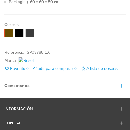
Packaging:
60 x 60 x 50 cm.
Colores
Chocolate
Negro
Gris
Blanco
oscuro
Referencia:
SP03788.1X
Marca:
Favorito
0
Añadir para comparar
0
A lista de deseos
Comentarios
INFORMACIÓN
CONTACTO